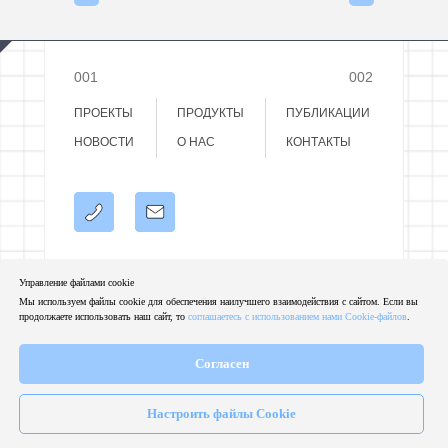
001
002
ПРОДУКТЫ
ПРОЕКТЫ
ПУБЛИКАЦИИ
НОВОСТИ
О НАС
КОНТАКТЫ
Политика конфиденциальности
Управление файлами cookie
Мы используем файлы cookie для обеспечения наилучшего взаимодействия с сайтом. Если вы
© 2022-2026 ООО «НИЦ «ПРОСОФТ-СИСТЕМЫ».
продолжаете использовать наш сайт, то
соглашаетесь с использованием нами Cookie-файлов
.
Согласен
Настроить файлы Cookie