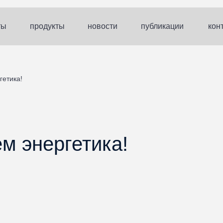
ты
продукты
новости
публикации
кон
гетика!
м энергетика!